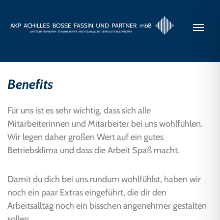
Benefits
Für uns ist es sehr wichtig, dass sich alle
Mitarbeiterinnen und Mitarbeiter bei uns wohlfühlen.
Wir legen daher großen Wert auf ein gutes
Betriebsklima und dass die Arbeit Spaß macht.
Damit du dich bei uns rundum wohlfühlst, haben wir
noch ein paar Extras eingeführt, die dir den
Arbeitsalltag noch ein bisschen angenehmer gestalten
sollen.